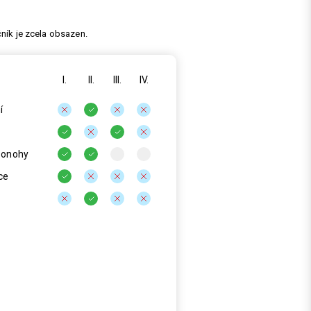
ník je zcela obsazen.
I.
II.
III.
IV.
í
sonohy
ce