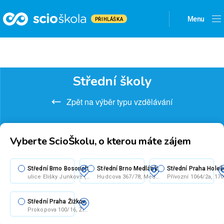
Menu
PŘIHLÁŠKA
Střední školy
Zpět na výběr typu vzdělávání
Vyberte ScioŠkolu, o kterou máte zájem
Střední Brno Bosonohy
Střední Brno Medlánky
ulice Elišky Junkové (Brno-Bosonohy)
Hudcova 367/78, Medlánky, 612 00 Brno
Střední Praha Žižkov
Prokopova 100/16, Žižkov, 130 00 Praha 3