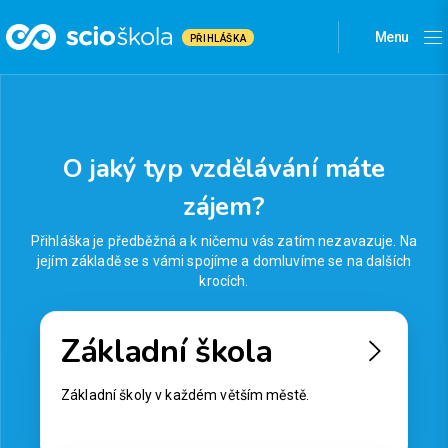
Menu
PŘIHLÁŠKA
O jaký typ vzdělávání máte
zájem?
Přihláška je předběžná a k ničemu vás zatím nezavazuje.
Na
jejím základě se s vámi spojíme a domluvíme se na dalších
krocích.
Základní škola
Základní školy v každém větším městě.