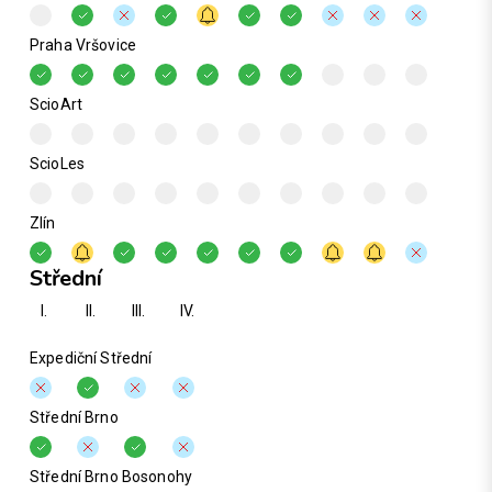
Praha Vršovice
ScioArt
ScioLes
Zlín
Střední
I.
II.
III.
IV.
Expediční Střední
Střední Brno
Střední Brno Bosonohy