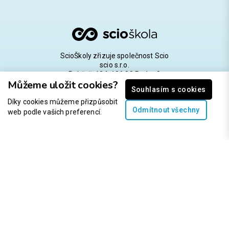
ScioŠkoly zřizuje společnost Scio
scio s.r.o.
Pobřežní 34, 186 00 Praha 8
Můžeme uložit cookies?
IČO: 107 79 442; DIČ: CZ10779442
Souhlasím s cookies
Díky cookies můžeme přizpůsobit
Zapsána v obchodním rejstříku vedeném Městským
Odmítnout všechny
soudem v Praze, oddíl C, vložka 347418.
web podle vašich preferencí.
Ptejte se, denně 9—16 h
info@scioskola.cz
Cookies a jak je používáme
Ochrana osobních údajů