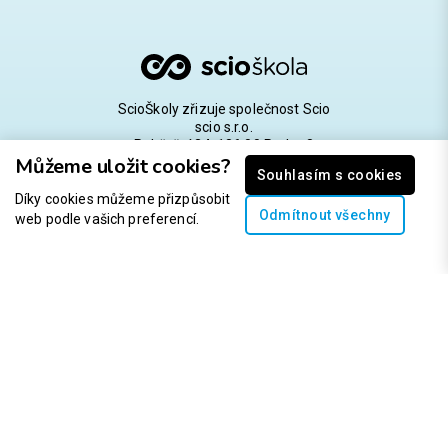
ScioŠkoly zřizuje společnost Scio
scio s.r.o.
Pobřežní 34, 186 00 Praha 8
Můžeme uložit cookies?
IČO: 107 79 442; DIČ: CZ10779442
Souhlasím s cookies
Díky cookies můžeme přizpůsobit
Zapsána v obchodním rejstříku vedeném Městským
Odmítnout všechny
soudem v Praze, oddíl C, vložka 347418.
web podle vašich preferencí.
Ptejte se, denně 9—16 h
info@scioskola.cz
Cookies a jak je používáme
Ochrana osobních údajů