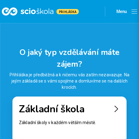
Menu
PŘIHLÁŠKA
O jaký typ vzdělávání máte
zájem?
Přihláška je předběžná a k ničemu vás zatím nezavazuje.
Na
jejím základě se s vámi spojíme a domluvíme se na dalších
krocích.
Základní škola
Základní školy v každém větším městě.