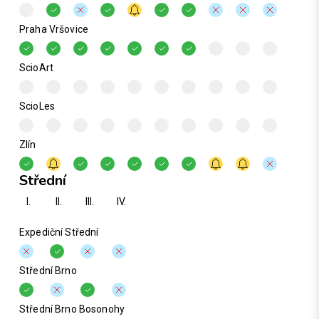
Praha Vršovice
ScioArt
ScioLes
Zlín
Střední
I.
II.
III.
IV.
Expediční Střední
Střední Brno
Střední Brno Bosonohy